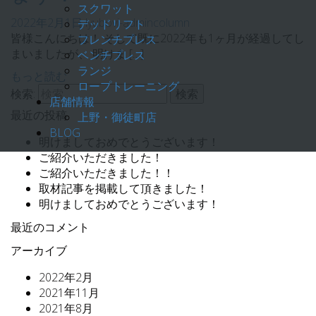
スクワット
2022年2月1日
lyubovi-admin
column
デッドリフト
皆様こんにちは！ そして既に2022年も1ヶ月が経過してし
フレンチプレス
まいましたが、 明けま […]
ベンチプレス
ランジ
もっと読む
ロープトレーニング
検索:
店舗情報
上野・御徒町店
最近の投稿
BLOG
明けましておめでとうございます！
ご紹介いただきました！
ご紹介いただきました！！
取材記事を掲載して頂きました！
明けましておめでとうございます！
最近のコメント
アーカイブ
2022年2月
2021年11月
2021年8月