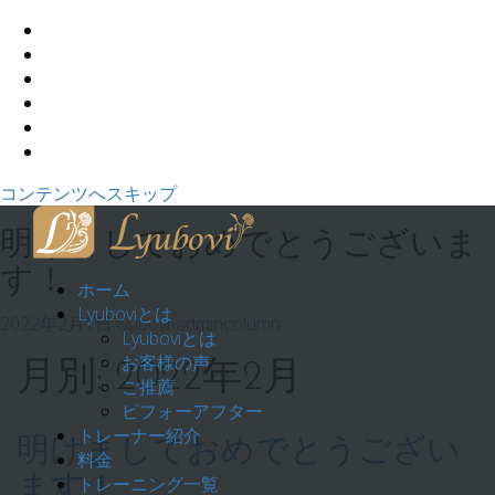
コンテンツへスキップ
明けましておめでとうございま
す！
ホーム
Lyuboviとは
2022年2月1日
lyubovi-admin
column
Lyuboviとは
お客様の声
月別: 2022年2月
ご推薦
ビフォーアフター
トレーナー紹介
明けましておめでとうござい
料金
ます！
トレーニング一覧