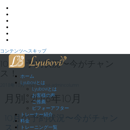
コンテンツへスキップ
10月の予約状況〜今がチャン
ス！
ホーム
Lyuboviとは
2018年10月14日
lyubovi-admin
column
Lyuboviとは
お客様の声
月別: 2018年10月
ご推薦
ビフォーアフター
トレーナー紹介
10月の予約状況〜今がチャン
料金
ス！
トレーニング一覧