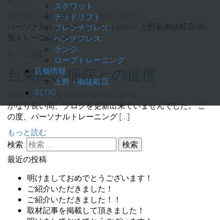
スクワット
2018年10月14日
lyubovi-admin
column
デッドリフト
パーソナルトレーニングジム Lyubovi 上野新御徒町店/出
フレンチプレス
張トレーニングとも […]
ベンチプレス
ランジ
もっと読む
ロープトレーニング
店舗情報
台東区の病院との提携
上野・御徒町店
BLOG
2018年10月8日
lyubovi-admin
column
かなり長い間、ブログを更新出来ていませんでした。 こ
の度、パーソナルトレーニング […]
もっと読む
検索:
最近の投稿
明けましておめでとうございます！
ご紹介いただきました！
ご紹介いただきました！！
取材記事を掲載して頂きました！