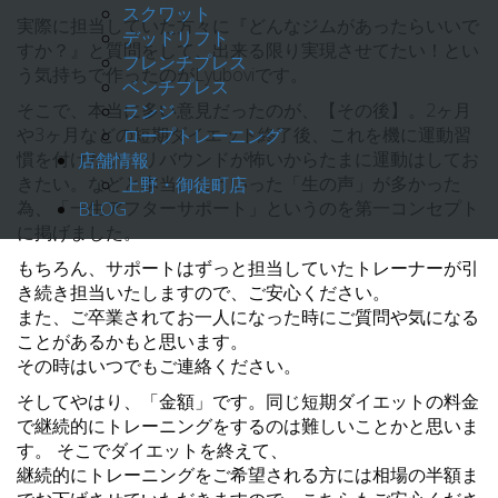
スクワット
実際に担当していた方々に『どんなジムがあったらいいで
デッドリフト
すか？』と質問をして、出来る限り実現させてたい！とい
フレンチプレス
う気持ちで作ったのがLyuboviです。
ベンチプレス
そこで、本当に多い意見だったのが、【その後】。2ヶ月
ランジ
や3ヶ月などの短期ダイエット終了後、これを機に運動習
ロープトレーニング
慣を付けたい。リバウンドが怖いからたまに運動はしてお
店舗情報
きたい。などと本当にこういった「生の声」が多かった
上野・御徒町店
為、「一生アフターサポート」というのを第一コンセプト
BLOG
に掲げました。
もちろん、サポートはずっと担当していたトレーナーが引
き続き担当いたしますので、ご安心ください。
また、ご卒業されてお一人になった時にご質問や気になる
ことがあるかもと思います。
その時はいつでもご連絡ください。
そしてやはり、「金額」です。同じ短期ダイエットの料金
で継続的にトレーニングをするのは難しいことかと思いま
す。 そこでダイエットを終えて、
継続的にトレーニングをご希望される方には相場の半額ま