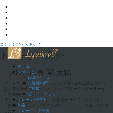
コンテンツへスキップ
トレーナー紹介
ホーム
Lyuboviとは
Lyubovi代表 関 太稀
Lyuboviとは
お客様の声
パーソナルトレーニングジムLyuboviを立ち上げる前まで
ご推薦
は、 数カ所のトレーニングジムにフリーのトレーナーと
ビフォーアフター
して契約をしておりました。
トレーナー紹介
そこで担当を持つうちに、お客様が求めているものが、
料金
「短期ダイエット」だけではないということに気がつきま
トレーニング一覧
した。