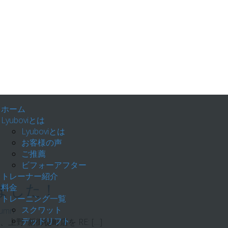
ホーム
！
Lyuboviとは
Lyuboviとは
お客様の声
ご推薦
ビフォーアフター
トレーナー紹介
料金
ました！
トレーニング一覧
スクワット
lumn
デッドリフト
上野•新御徒町店を RE: […]