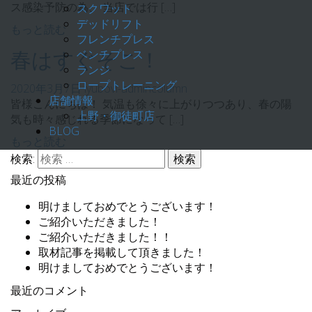
ス感染予防の為、 当店では行 […]
スクワット
デッドリフト
もっと読む
フレンチプレス
ベンチプレス
春はすぐそこ！
ランジ
ロープトレーニング
2020年3月7日
lyubovi-admin
column
店舗情報
皆様こんにちは！ 気温も徐々に上がりつつあり、春の陽
上野・御徒町店
気も時々感じれる季節になって […]
BLOG
もっと読む
検索:
最近の投稿
明けましておめでとうございます！
ご紹介いただきました！
ご紹介いただきました！！
取材記事を掲載して頂きました！
明けましておめでとうございます！
最近のコメント