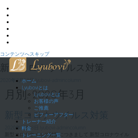
コンテンツへスキップ
新型コロナウイルス対策
2020年3月18日
lyubovi-admin
column
ホーム
Lyuboviとは
月別: 2020年3月
Lyuboviとは
お客様の声
ご推薦
新型コロナウイルス対策
ビフォーアフター
トレーナー紹介
2020年3月18日
lyubovi-admin
column
料金
新型コロナウイルス対策につきまして 新型コロナウイル
トレーニング一覧