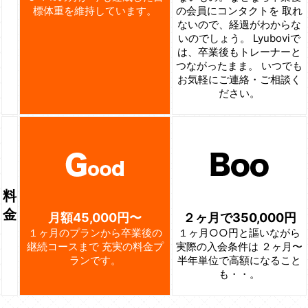
標体重を維持しています。
の会員にコンタクトを
取れ
ないので、経過がわからな
いのでしょう。
Lyuboviで
は、卒業後もトレーナーと
つながったまま。
いつでも
お気軽にご連絡・ご相談く
ださい。
料
金
月額45,000円〜
２ヶ月で350,000円
１ヶ月のプランから卒業後の
１ヶ月○○円と謳いながら
継続コースまで
充実の料金プ
実際の入会条件は
２ヶ月〜
ランです。
半年単位で高額になること
も・・。