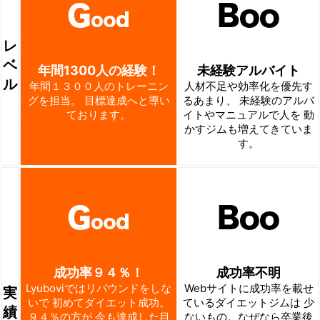
レ
ベ
年間1300人の経験！
未経験アルバイト
ル
年間１３００人のトレーニン
人材不足や効率化を優先す
グを担当。
目標達成へと導い
るあまり、
未経験のアルバ
ております。
イトやマニュアルで人を
動
かすジムも増えてきていま
す。
成功率９４％！
成功率不明
Lyuboviではリバウンドをしな
Webサイトに成功率を載せ
実
いで
初めてダイエット成功。
ているダイエットジムは
少
績
９４％の方が
今も達成した目
ないもの。なぜなら卒業後