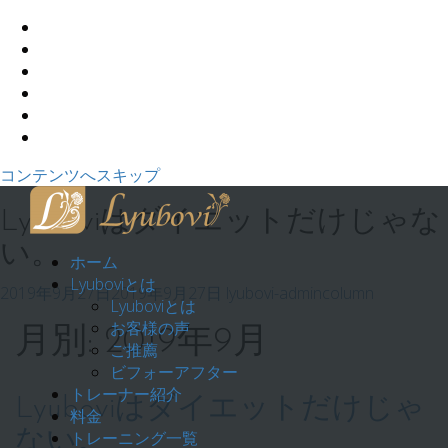
コンテンツへスキップ
Lyuboviはダイエットだけじゃな
い。
ホーム
Lyuboviとは
2019年9月27日
2019年9月27日
lyubovi-admin
column
Lyuboviとは
お客様の声
月別: 2019年9月
ご推薦
ビフォーアフター
トレーナー紹介
Lyuboviはダイエットだけじゃ
料金
ない。
トレーニング一覧