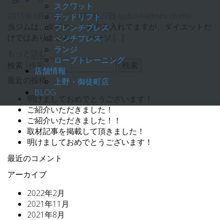
スクワット
2019年9月27日
2019年9月27日
lyubovi-admin
column
デッドリフト
当ジムは、ダイエットも力を入れてますが、ダイエットだ
フレンチプレス
けではありません。 「パーソ […]
ベンチプレス
ランジ
もっと読む
ロープトレーニング
検索:
店舗情報
上野・御徒町店
最近の投稿
BLOG
明けましておめでとうございます！
ご紹介いただきました！
ご紹介いただきました！！
取材記事を掲載して頂きました！
明けましておめでとうございます！
最近のコメント
アーカイブ
2022年2月
2021年11月
2021年8月