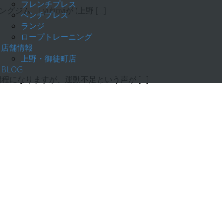
フレンチプレス
 Lyuboviが (上野 […]
ベンチプレス
ランジ
ロープトレーニング
店舗情報
上野・御徒町店
BLOG
程になりますが、運動不足という声が […]