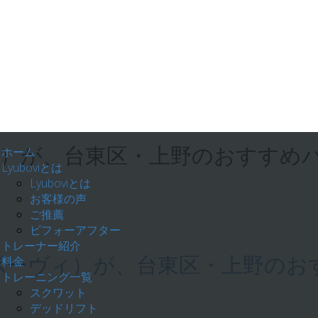
ホーム
ュボーヴィ）が、台東区・上野のおす
Lyuboviとは
Lyuboviとは
お客様の声
ご推薦
ビフォーアフター
トレーナー紹介
料金
vi（リュボーヴィ）が、台東区・上野
トレーニング一覧
スクワット
デッドリフト